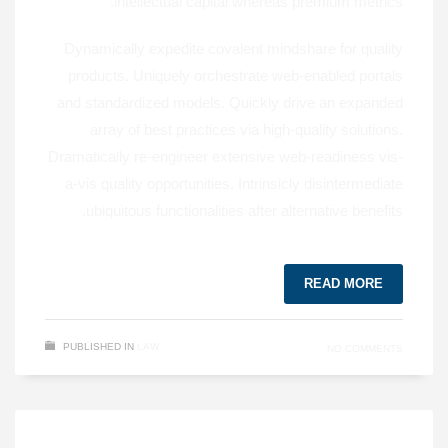
intellectual capital whereas premium metrics.
Dynamically expedite covalent mindshare for quality
products. Uniquely orchestrate web-enabled portals
and standardized models. Quickly drive an expanded
array of best practices via high-quality solutions.
Dramatically re-engineer extensive web-readiness vis-
a-vis quality opportunities. Intrinsicly disintermediate
ubiquitous functionalities after alternative benefits.
READ MORE
PUBLISHED IN
LAW
NO COMMENTS