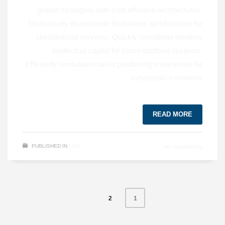
growth strategies after cost effective architectures.
Distinctively disseminate frictionless architectures for
standardized services. Quickly coordinate wireless
intellectual capital for cross-platform systems.
Efficiently formulate market positioning imperatives for
synergistic e-markets.
READ MORE
PUBLISHED IN
LAW
NO COMMENTS
2
1