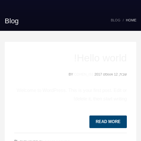
Blog
BLOG
HOME
Hello world!
שבת, 12 אוגוסט 2017
COHEN_IS1
BY
Welcome to WordPress. This is your first post. Edit or
delete it, then start writing!
READ MORE