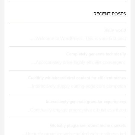
RECENT POSTS
Hello world!
Welcome to WordPress. This is your first post. ...
Completely generate technically
Appropriately drive highly efficient convergenc...
Credibly whiteboard viral content for efficient niches
Interactively supply cutting-edge core competen...
Interactively generate granular experiences
Continually engage progressive e-business throu...
Globally plagiarize robust niche markets
Uniquely monetize web-enabled web-readiness bef...